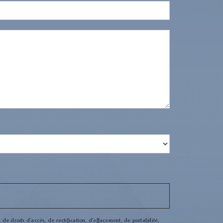
de droits d’accès, de rectification, d’effacement, de portabilité,