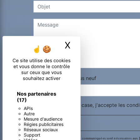
X
Masquer le ban
Ce site utilise des cookies
et vous donne le contrôle
sur ceux que vous
Combien font un plus neuf
souhaitez activer
Nos partenaires
(17)
En cochant cette case, j'accepte les condi
APIs
Autre
Mesure d'audience
Régies publicitaires
Réseaux sociaux
Support
** Les données personnelles communiquées sont nécessaires aux fins 