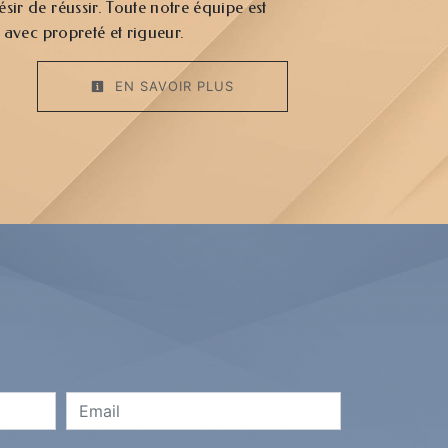
sir de réussir. Toute notre équipe est
e avec propreté et rigueur.
EN SAVOIR PLUS