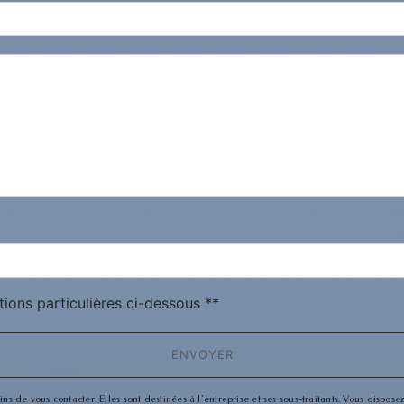
deau des cookies
tions particulières ci-dessous **
ENVOYER
de vous contacter. Elles sont destinées à l'entreprise et ses sous-traitants. Vous disposez 