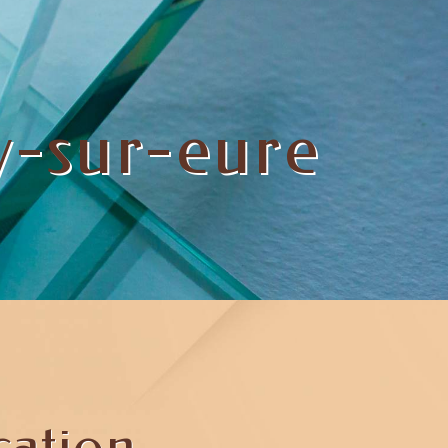
y-sur-eure
cation