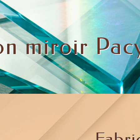
on miroir Pac
Fabri