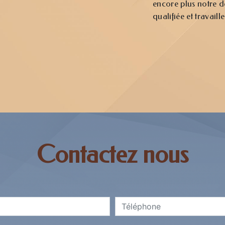
encore plus notre dé
qualifiée et travaill
Contactez nous