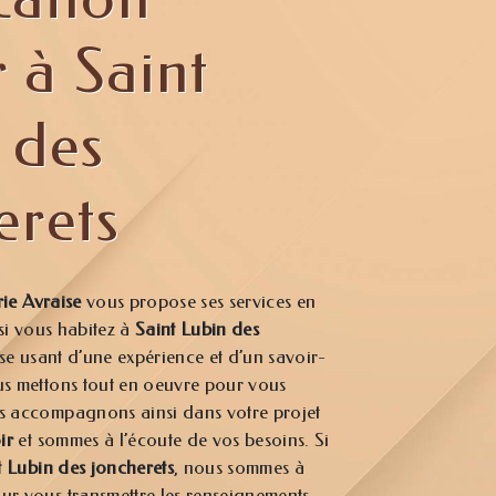
 à Saint
 des
erets
rie Avraise
vous propose ses services en
 si vous habitez à
Saint Lubin des
ise usant d’une expérience et d’un savoir-
ous mettons tout en oeuvre pour vous
us accompagnons ainsi dans votre projet
ir
et sommes à l’écoute de vos besoins. Si
t Lubin des joncherets
, nous sommes à
our vous transmettre les renseignements