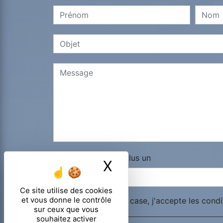
Combien font huit plus un
X
Masquer le ban
Ce site utilise des cookies
et vous donne le contrôle
En cochant cette case, j'accepte les condi
sur ceux que vous
souhaitez activer