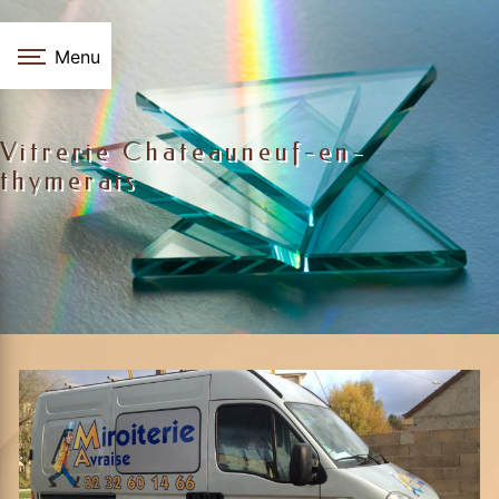
Panneau de gestion des cookies
Menu
Vitrerie Chateauneuf-en-
thymerais