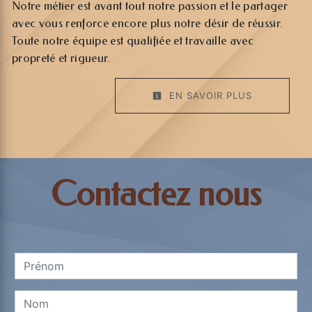
Notre métier est avant tout notre passion et le partager
avec vous renforce encore plus notre désir de réussir.
Toute notre équipe est qualifiée et travaille avec
propreté et rigueur.
EN SAVOIR PLUS
Contactez nous