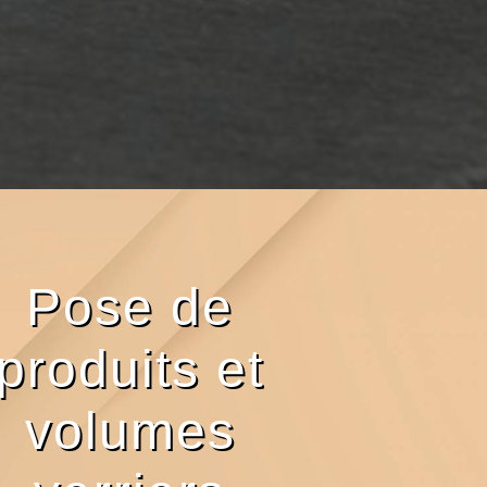
Pose de
produits et
volumes