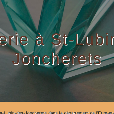
terie à St-Lubi
Joncherets
int-Lubin-des-Joncherets dans le département de l'Eure-et-L