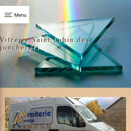
Panneau de gestion des cookies
Menu
Vitrerie Saint Lubin des
joncherets