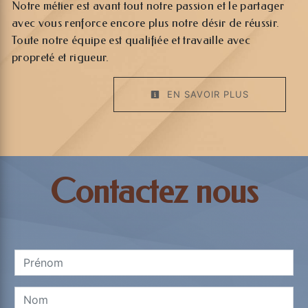
Notre métier est avant tout notre passion et le partager
avec vous renforce encore plus notre désir de réussir.
Toute notre équipe est qualifiée et travaille avec
propreté et rigueur.
EN SAVOIR PLUS
Contactez nous