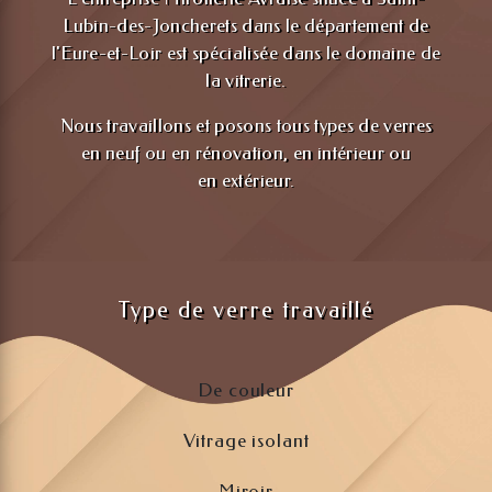
Lubin-des-Joncherets dans le département de
l'Eure-et-Loir est spécialisée dans le domaine de
la vitrerie.
Nous travaillons et posons tous types de verres
en neuf ou en rénovation, en intérieur ou
en extérieur.
Type de verre travaillé
De couleur
Vitrage isolant
Miroir