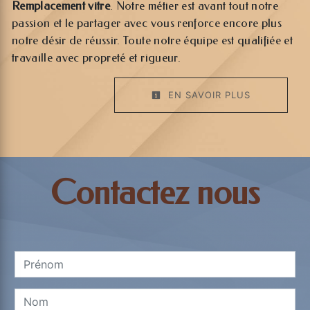
Remplacement vitre
. Notre métier est avant tout notre
passion et le partager avec vous renforce encore plus
notre désir de réussir. Toute notre équipe est qualifiée et
travaille avec propreté et rigueur.
EN SAVOIR PLUS
Contactez nous