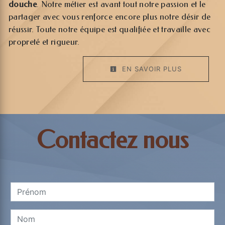
douche
. Notre métier est avant tout notre passion et le
partager avec vous renforce encore plus notre désir de
réussir. Toute notre équipe est qualifiée et travaille avec
propreté et rigueur.
EN SAVOIR PLUS
Contactez nous